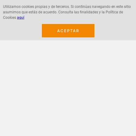
Utilizamos cookies propias y de terceros. Si continúas navegando en este sitio
asumimos que estás de acuerdo. Consulta las finalidades y la Política de
Agregar
Agregar
Cookies
aquí
ACEPTAR
¡Suscribete a nuestro newsletter!
Recibe las ofertas y novedades en tu buzón.
Acepto política de datos, términos y condiciones
Suscribirme
+
CONTACTANOS