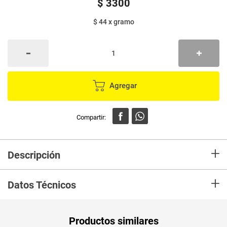
$
3300
$ 44
x
gramo
Agregar
+
Descripción
Deliciosos Masmelos blancos sabor a vainilla, con la textura ideal para
+
compartir en una Fogata. Sabor y color natural.
Datos Técnicos
Unidad de
un
Productos similares
medida