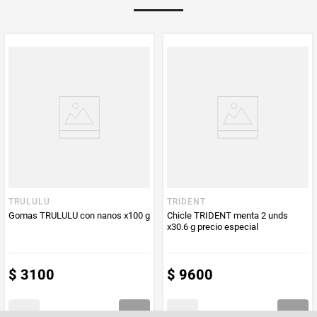
Multiplicador
1
PUM - Medida
75
Peso Neto
75
Producto (kg)
PUM - Unidad
Gramo
de Medida
TRULULU
TRIDENT
Gomas TRULULU con nanos x100 g
Chicle TRIDENT menta 2 unds
x30.6 g precio especial
$
3100
$
9600