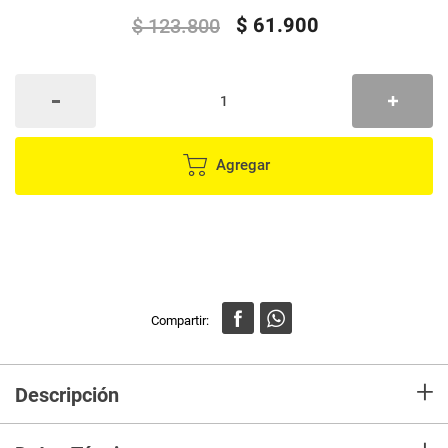
$
61
.
900
$
123
.
800
Agregar
+
Descripción
Experimenta un alivio rápido y efectivo para migrañas, dolores de cabeza,