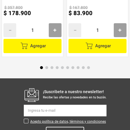
para terapia de calor, enfriar en congelador por 1 hora para terapia
de frío
$
357
.
800
$
167
.
800
Dimensiones del Producto plancha: 16 de alto x 22 ancho x 1
$
178
.
900
$
83
.
900
profundo.
**INFORMACION IMPORTANTE **El color de la foto es referencial para
que puedas ver los atributos del producto y al mismo tiempo es la opción
1 nuestra de despacho. Pero dejamos la aclaración para que lo tengas
presente por si te llegara en otro color.**
NOTA : La foto de este producto ha sido ambientada, por lo cual no incluye
Agregar
Agregar
ningún adorno, ni accesorios, ni piezas adicionales ni ningún otro
elemento que lo acompañan.
Observaciones De Garantía: 3 Meses **** La garantía de este producto es
exclusivamente por defectos de fábrica, no por daños ocasionados por
mal uso o por desconocimiento de uso del cliente. La garantía se
tramitará bajo las políticas, términos y condiciones establecidos por la
empresa. ****
¡Suscribete a nuestro newsletter!
Recibe las ofertas y novedades en tu buzón.
Acepto política de datos, términos y condiciones