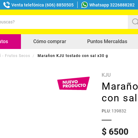
Venta telefónica (606) 8850505
Whatsapp 3226888282
uscas?
s buscados
atos
Cómo comprar
Puntos Mercaldas
 - Frutos Secos
Marañon KJU tostado con sal x30 g
KJU
Maraño
con sal
PLU
:
139832
$
6500