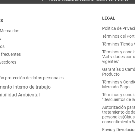
LEGAL
OS
Política de Privac
 Mercaldas
Términos del Port
s
Términos Tienda V
nos
Términos y condi
 frecuentes
"Actividades come
vigentes"
oveedores
Garantías o Camb
Producto
ón protección de datos personales
Términos y Condi
ento interno de trabajo
Mercado Pago
ibilidad Ambiental
Términos y condi
"Descuentos de l
Autorización para
tratamiento de d
personales(Cláus
consentimiento 
Envío y Devoluci