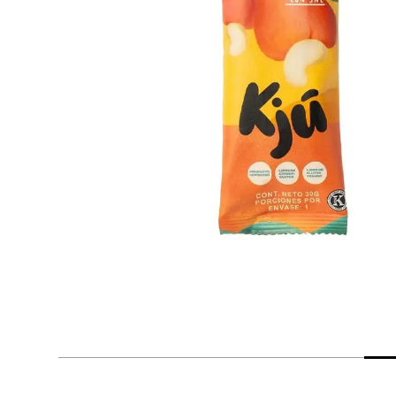
despensa
Arroz
Mantequilla
lácteos y refrigerados
vinos y licores
cuidado del bebé
mascotas
limpieza
cuidado personal
otros