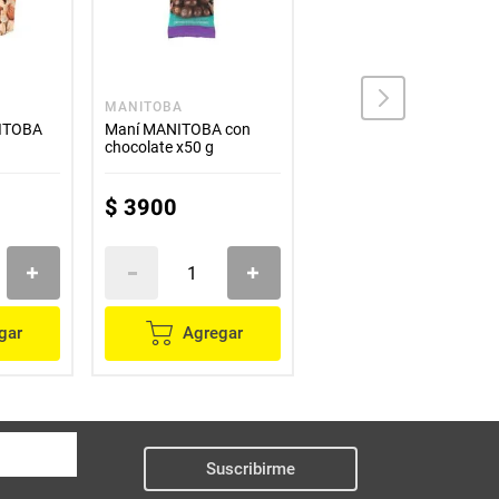
MANITOBA
LA ESPECIAL
NITOBA
Maní MANITOBA con
Maní LA ESPECIAL aguil
chocolate x50 g
x35 g
$
3900
$
3100
gar
Agregar
Agregar
Suscribirme