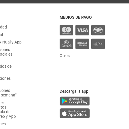
MEDIOS DE PAGO
idad
al
irtual y App
ciones
rciales
Otros
ios de
ciones
ciones
Descarga la app:
a semana"
 el
atos
ula de
Web y App
ones