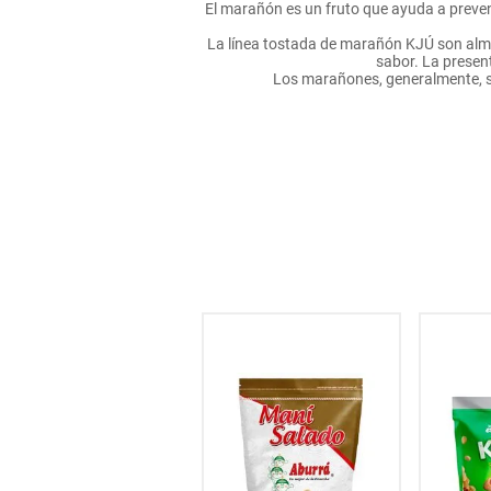
El marañón es un fruto que ayuda a preveni
hogar
La línea tostada de marañón KJÚ son alme
sabor. La presen
Los marañones, generalmente, se
tecnología
moda
deportes
juguetería