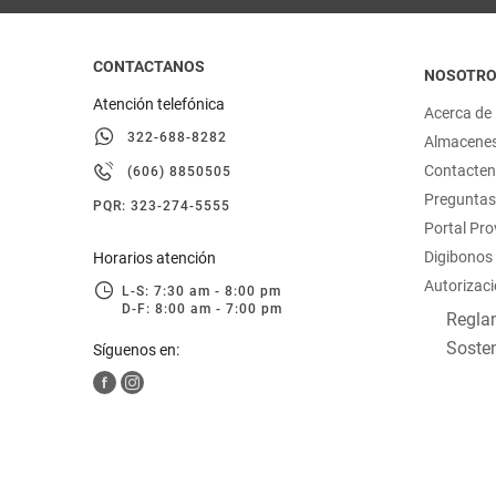
CONTACTANOS
NOSOTR
Atención telefónica
Acerca de
322-688-8282
Almacene
Contacte
(606) 8850505
Preguntas
PQR: 323-274-5555
Portal Pr
Digibonos
Horarios atención
Autorizaci
L-S: 7:30 am - 8:00 pm
D-F: 8:00 am - 7:00 pm
Reglam
Sosten
Síguenos en: