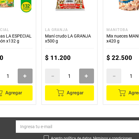
CIAL
LA GRANJA
MANITOBA
as LA ESPECIAL
Maní crudo LA GRANJA
Mix nueces MA
món x132 g
x500 g
x420 g
0
$
11
.
200
$
22
.
500
Agregar
Agregar
Agre
Acepto política de datos, términos y condiciones