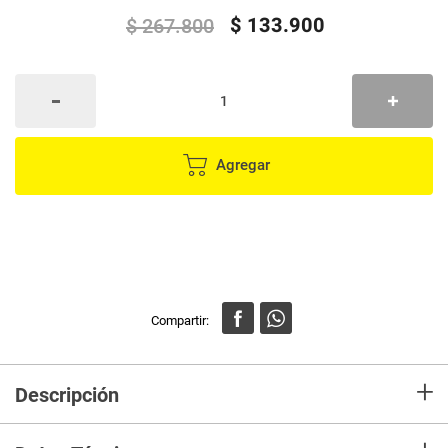
$
133
.
900
$
267
.
800
Agregar
+
Descripción
Disfruta de deliciosas pizzas caseras en minutos con esta máquina para