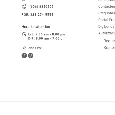
hogar
Contacte
(606) 8850505
Preguntas
PQR: 323-274-5555
tecnología
Portal Pr
Digibonos
Horarios atención
Autorizaci
moda
L-S: 7:30 am - 8:00 pm
D-F: 8:00 am - 7:00 pm
Reglam
Sosten
Síguenos en:
deportes
juguetería