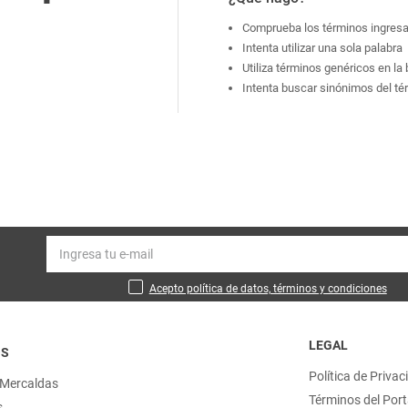
Comprueba los términos ingres
Intenta utilizar una sola palabra
Utiliza términos genéricos en l
Intenta buscar sinónimos del t
Acepto política de datos, términos y condiciones
LEGAL
OS
Política de Privac
 Mercaldas
Términos del Port
s