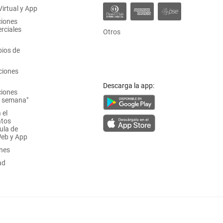
irtual y App
ciones
rciales
Otros
ios de
ciones
Descarga la app:
ciones
a semana"
 el
atos
ula de
Web y App
ones
ad