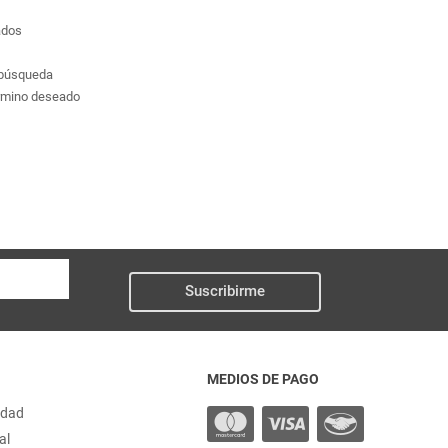
ados
a búsqueda
érmino deseado
Suscribirme
MEDIOS DE PAGO
idad
al