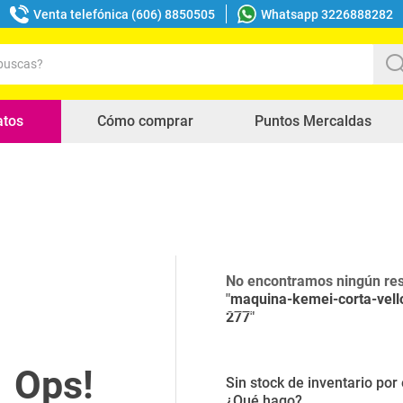
Venta telefónica (606) 8850505
Whatsapp 3226888282
uscas?
s buscados
atos
Cómo comprar
Puntos Mercaldas
No encontramos ningún res
"
maquina-kemei-corta-vell
277
"
Sin stock de inventario po
¿Qué hago?