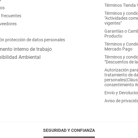
Términos Tienda V
nos
Términos y condi
 frecuentes
"Actividades come
vigentes"
oveedores
Garantías o Camb
Producto
ón protección de datos personales
Términos y Condi
ento interno de trabajo
Mercado Pago
ibilidad Ambiental
Términos y condi
"Descuentos de l
Autorización para
tratamiento de d
personales(Cláus
consentimiento 
Envío y Devoluci
Aviso de privacid
SEGURIDAD Y CONFIANZA