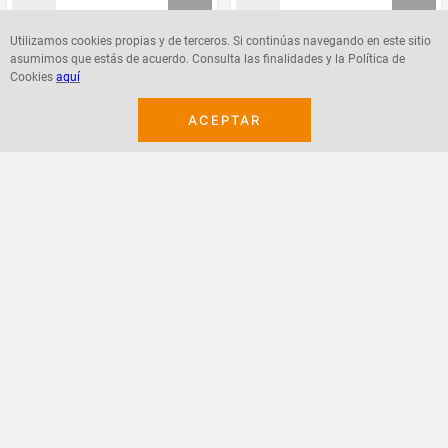
Utilizamos cookies propias y de terceros. Si continúas navegando en este sitio
asumimos que estás de acuerdo. Consulta las finalidades y la Política de
Agregar
Agregar
Cookies
aquí
ACEPTAR
¡Suscribete a nuestro newsletter!
Recibe las ofertas y novedades en tu buzón.
Acepto política de datos, términos y condiciones
Suscribirme