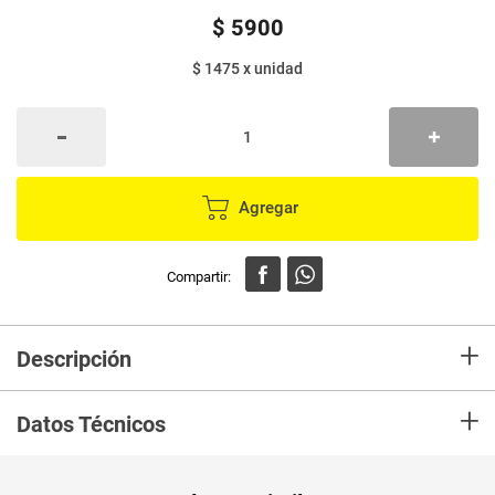
$
5900
$ 1475
x
unidad
Agregar
+
Descripción
En mercaldas compra Maquina de afeitar XTRACARE women aloe vera 4
+
unds
Datos Técnicos
Unidad de
un