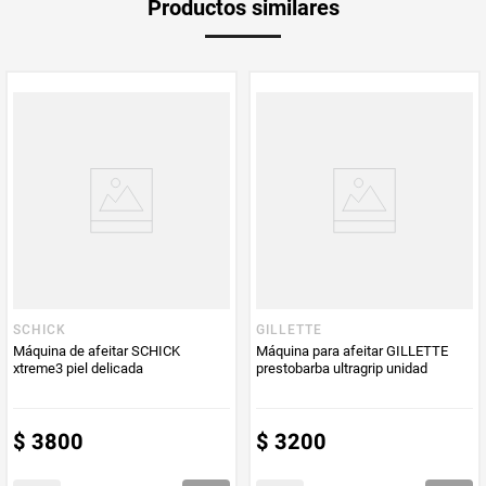
Productos similares
medida
Multiplicador
1
PUM - Medida
4
Peso Neto
4
Producto (kg)
PUM - Unidad
Unidad
de Medida
SCHICK
GILLETTE
Máquina de afeitar SCHICK
Máquina para afeitar GILLETTE
xtreme3 piel delicada
prestobarba ultragrip unidad
$
3800
$
3200