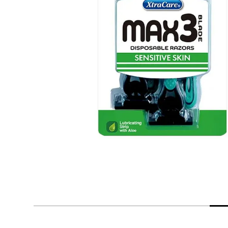
despensa
Arroz
Mantequilla
lácteos y refrigerados
vinos y licores
cuidado del bebé
mascotas
limpieza
cuidado personal
otros