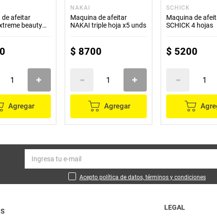
NAKAI
SCHICK
de afeitar
Maquina de afeitar
Maquina de afeit
xtreme beauty
NAKAI triple hoja x5 unds
SCHICK 4 hojas
0
$
8700
$
5200
Agregar
Agregar
Agre
Acepto política de datos, términos y condiciones
LEGAL
OS