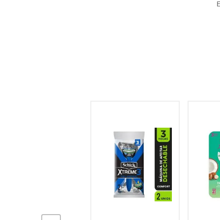
E
hogar
tecnología
moda
deportes
juguetería