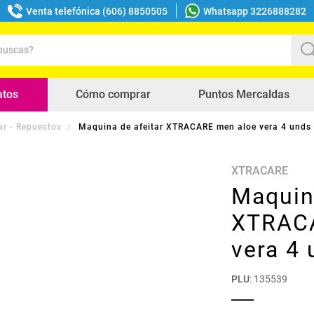
Venta telefónica (606) 8850505
Whatsapp 3226888282
uscas?
s buscados
atos
Cómo comprar
Puntos Mercaldas
ar - Repuestos
Maquina de afeitar XTRACARE men aloe vera 4 unds
XTRACARE
Maquina
XTRACA
vera 4
PLU
:
135539