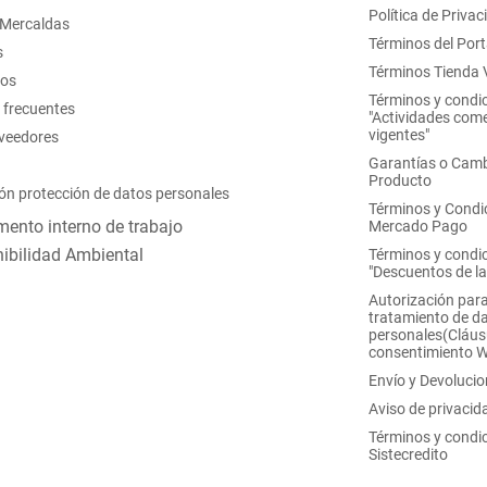
Política de Privac
 Mercaldas
Términos del Port
s
Términos Tienda V
nos
Términos y condi
 frecuentes
"Actividades come
vigentes"
oveedores
Garantías o Camb
Producto
ón protección de datos personales
Términos y Condi
ento interno de trabajo
Mercado Pago
ibilidad Ambiental
Términos y condi
"Descuentos de l
Autorización para
tratamiento de d
personales(Cláus
consentimiento 
Envío y Devoluci
Aviso de privacid
Términos y condi
Sistecredito