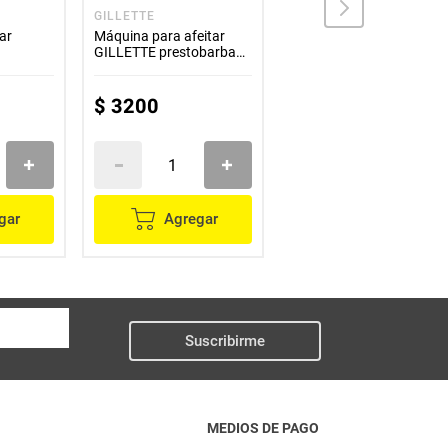
GILLETTE
GILLETTE
ar
Máquina para afeitar
Maquina de afeitar
GILLETTE prestobarba
GILLETTE cuerpo
ultragrip unidad
$
3200
$
6100
gar
Agregar
Agregar
Suscribirme
MEDIOS DE PAGO