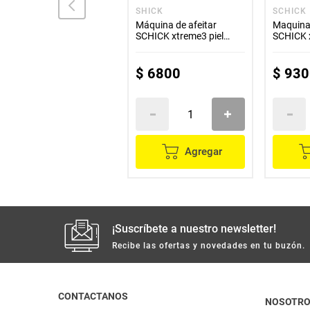
GILLETTE
SHICK
SCHICK
Máquina para afeitar
Máquina de afeitar
Maquina 
GILLETTE prestobarba
SCHICK xtreme3 piel
SCHICK 
ultra pivot unidad
normal x2 unds
x2 unds
$
3500
$
6800
$
930
Agregar
Agregar
¡Suscríbete a nuestro newsletter!
Recibe las ofertas y novedades en tu buzón.
CONTACTANOS
NOSOTR