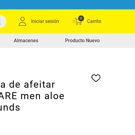
0
Iniciar sesión
Almacenes
Producto Nuevo
 de afeitar
RE men aloe
 unds