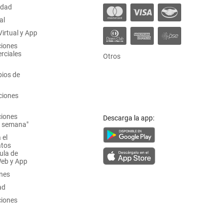
idad
al
irtual y App
ciones
rciales
Otros
ios de
ciones
ciones
Descarga la app:
a semana"
 el
atos
ula de
Web y App
ones
ad
ciones