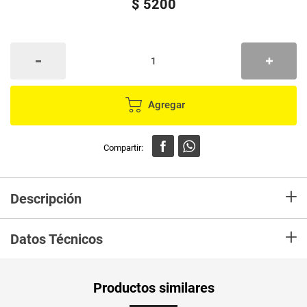
$
5200
Agregar
+
Descripción
En mercaldas compra máquina de afeitar sichk, ideal para tu cuidado
+
personal
Datos Técnicos
Unidad de
un
Productos similares
medida