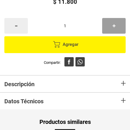
$
11
.
800
Agregar
+
Descripción
Manzana verde contiene un alto numero de vitaminas y minerales,
+
disfrutala a diario te hara muy bien. Ideal en paquete lonchera
Datos Técnicos
Peso Neto
1000
Productos similares
Producto (kg)