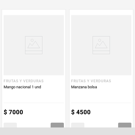
PUM - Medida
6
Peso Neto
6
Producto (kg)
PUM - Unidad
Unidad
de Medida
Naturaleza
Fruta dulce
FRUTAS Y VERDURAS
FRUTAS Y VERDURAS
Mango nacional 1 und
Manzana bolsa
$
7000
$
4500