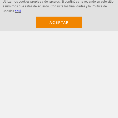
Utilizamos cookies propias y de terceros. Si continúas navegando en este sitio
asumimos que estás de acuerdo. Consulta las finalidades y la Política de
Agregar
Agregar
Cookies
aquí
ACEPTAR
¡Suscribete a nuestro newsletter!
Recibe las ofertas y novedades en tu buzón.
Acepto política de datos, términos y condiciones
Suscribirme
+
CONTACTANOS