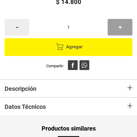
$
14
.
800
Agregar
+
Descripción
Compra Manzana roja bandeja x6 unds. en Mercaldas, frescura y
+
calidad.Lo recibiras en tu casa en las mejores condiciones.
Datos Técnicos
Unidad de
un
Productos similares
medida