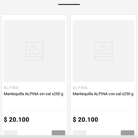
Multiplicador
1
PUM - Medida
125
Peso Neto
125
Producto (kg)
PUM - Unidad
Gramo
de Medida
ALPINA
ALPINA
Mantequilla ALPINA sin sal x250 g
Mantequilla ALPINA con sal x250 g
$
20
.
100
$
20
.
100