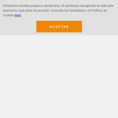
Utilizamos cookies propias y de terceros. Si continúas navegando en este sitio
asumimos que estás de acuerdo. Consulta las finalidades y la Política de
Agregar
Agregar
Cookies
aquí
ACEPTAR
¡Suscribete a nuestro newsletter!
Recibe las ofertas y novedades en tu buzón.
Acepto política de datos, términos y condiciones
Suscribirme
+
CONTACTANOS