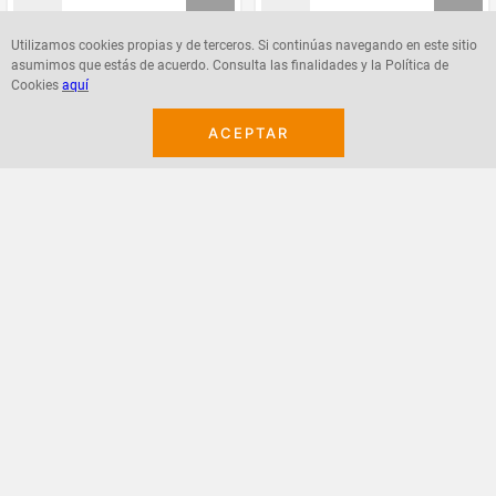
Utilizamos cookies propias y de terceros. Si continúas navegando en este sitio
asumimos que estás de acuerdo. Consulta las finalidades y la Política de
Agregar
Agregar
Cookies
aquí
ACEPTAR
¡Suscribete a nuestro newsletter!
Recibe las ofertas y novedades en tu buzón.
Acepto política de datos, términos y condiciones
Suscribirme