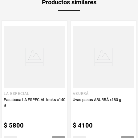
Productos similares
medida
Multiplicador
1
PUM - Medida
200
Peso Neto
200
Producto (kg)
PUM - Unidad
Gramo
de Medida
LA ESPECIAL
ABURRÁ
Pasaboca LA ESPECIAL kraks x140
Uvas pasas ABURRÁ x180 g
g
$
5800
$
4100