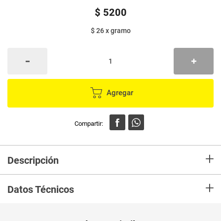
$
5200
$ 26
x
gramo
Agregar
+
Descripción
En mercaldas compra Maní SELETTI salado con uvas pasas x200 g
+
Datos Técnicos
Unidad de
gr