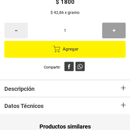
$
1800
$ 42,86
x
gramo
Agregar
+
Descripción
Delicioso fruto seco con cualidades como aroma, cuerpo, textura, y sabor
+
crujiente ideales como pasabocas para compartir junto a los que más
Datos Técnicos
aprecias, maní con sabor a limón.
Unidad de
un
Productos similares
medida