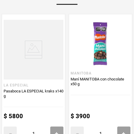
Multiplicador
1
PUM - Medida
42
Peso Neto
42
Producto (kg)
PUM - Unidad
Gramo
de Medida
MANITOBA
Maní MANITOBA con chocolate
x50 g
LA ESPECIAL
Pasaboca LA ESPECIAL kraks x140
g
$
5800
$
3900