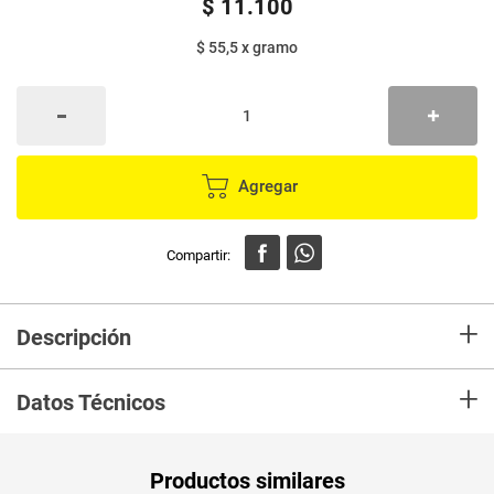
$
11
.
100
$ 55,5
x
gramo
Agregar
+
Descripción
Esta deliciosa mezcla saladita y dulce hará que sientas satisfacción y
+
felicidad. Contiene todos los beneficios del maní y de los arándanos.
Datos Técnicos
Unidad de
un
Productos similares
medida