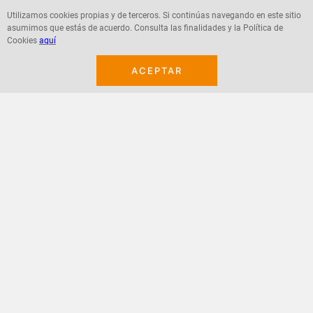
Utilizamos cookies propias y de terceros. Si continúas navegando en este sitio
asumimos que estás de acuerdo. Consulta las finalidades y la Política de
Agregar
Agregar
Cookies
aquí
ACEPTAR
¡Suscribete a nuestro newsletter!
Recibe las ofertas y novedades en tu buzón.
Acepto política de datos, términos y condiciones
Suscribirme
+
CONTACTANOS