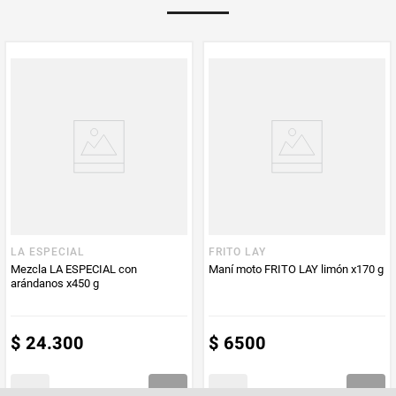
Multiplicador
1
PUM - Medida
200
Peso Neto
200
Producto (kg)
PUM - Unidad
Gramo
de Medida
LA ESPECIAL
FRITO LAY
Mezcla LA ESPECIAL con
Maní moto FRITO LAY limón x170 g
arándanos x450 g
$
24
.
300
$
6500