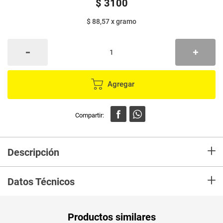
$
3100
$ 88,57
x
gramo
Agregar
+
Descripción
En mercaldas compra Maní LA ESPECIAL aguila x35 g
+
Datos Técnicos
Unidad de
gr
Productos similares
medida