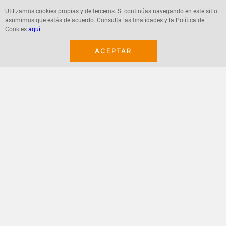
Utilizamos cookies propias y de terceros. Si continúas navegando en este sitio
asumimos que estás de acuerdo. Consulta las finalidades y la Política de
Agregar
Agregar
Cookies
aquí
ACEPTAR
¡Suscribete a nuestro newsletter!
Recibe las ofertas y novedades en tu buzón.
Acepto política de datos, términos y condiciones
Suscribirme
+
CONTACTANOS