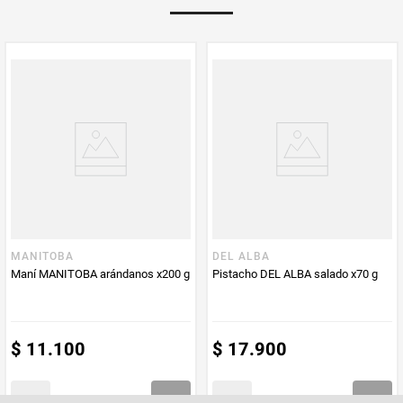
PUM - Medida
35
Peso Neto
35
Producto (kg)
PUM - Unidad
Gramo
de Medida
MANITOBA
DEL ALBA
Maní MANITOBA arándanos x200 g
Pistacho DEL ALBA salado x70 g
$
11
.
100
$
17
.
900