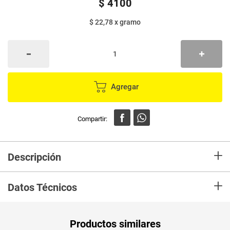
$
4100
$ 22,78
x
gramo
Agregar
+
Descripción
Maní ABURRA salado lo mejor de la cosecha.
+
Datos Técnicos
Unidad de
un
Productos similares
medida