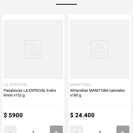
Multiplicador
1
PUM - Medida
180
Peso Neto
180
Producto (kg)
PUM - Unidad
Gramo
de Medida
LA ESPECIAL
MANITOBA
Pasabocas LA ESPECIAL kraks
Almendras MANITOBA naturales
limón x132 g
x180 g
$
5900
$
24
.
400