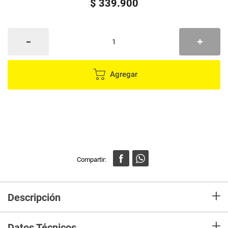
$
339
.
900
Agregar
+
Descripción
Encuentra la fusión perfecta entre estilo y funcionalidad con este morral
+
diseñado para acompañarte en todas tus aventuras diarias. Ya sea que
Datos Técnicos