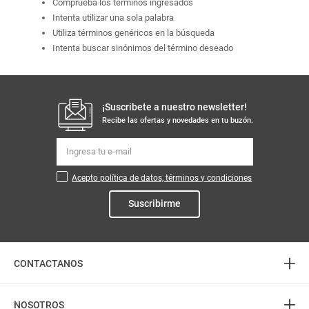
Comprueba los términos ingresados
Intenta utilizar una sola palabra
Utiliza términos genéricos en la búsqueda
Intenta buscar sinónimos del término deseado
¡Suscribete a nuestro newsletter!
Recibe las ofertas y novedades en tu buzón.
Acepto política de datos, términos y condiciones
Suscribirme
+
CONTACTANOS
+
Atención telefónica
NOSOTROS