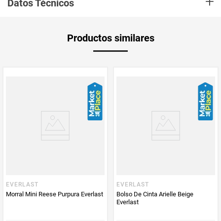
+
Datos Técnicos
múltiples compartimentos, fabricadas con materiales resistentes con
diseños modernos y correas ajustables para mayor
comodidad.Dimensiones: 29cmx22cmx26cm. 16L
Aplica Compra
Solo aplica domicilio
Productos similares
y Recoge en
Tienda
Tiempo de
5 días hábiles
entrega
Producto
Everlast
Enviado Por
Vendido por
Everlast
Marca
Everlast
EVERLAST
EVERLAST
Morral Mini Reese Purpura Everlast
Bolso De Cinta Arielle Beige
Everlast