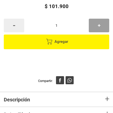
$
101
.
900
Agregar
+
Descripción
Las bolsas de deporte, diseñadas pensando en el deportista de hoy.
Ofrecen seguridad y comodidad. Almacenamiento de fácil acceso y