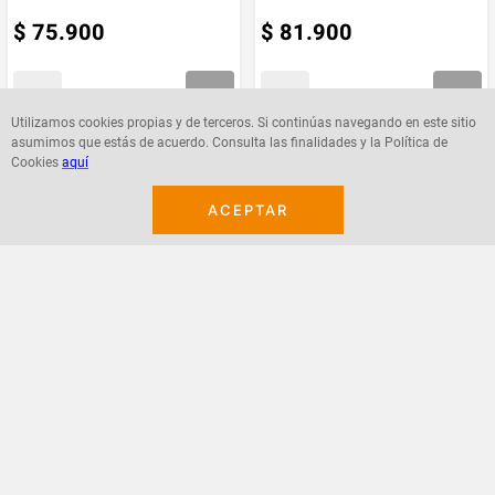
$
75
.
900
$
81
.
900
Utilizamos cookies propias y de terceros. Si continúas navegando en este sitio
asumimos que estás de acuerdo. Consulta las finalidades y la Política de
Agregar
Agregar
Cookies
aquí
ACEPTAR
¡Suscribete a nuestro newsletter!
Recibe las ofertas y novedades en tu buzón.
Acepto política de datos, términos y condiciones
Suscribirme