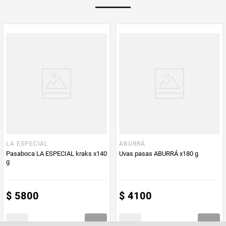
PUM - Medida
30
Peso Neto
30
Producto (kg)
PUM - Unidad
Gramo
de Medida
LA ESPECIAL
ABURRÁ
Pasaboca LA ESPECIAL kraks x140
Uvas pasas ABURRÁ x180 g
g
$
5800
$
4100