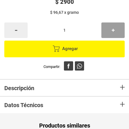
$
2900
$ 96,67
x
gramo
Agregar
+
Descripción
En mercaldas compra Macadamia ORIGAMI salada x30 g
+
Datos Técnicos
Unidad de
gr
Productos similares
medida