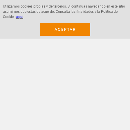
Utilizamos cookies propias y de terceros. Si continúas navegando en este sitio
asumimos que estás de acuerdo. Consulta las finalidades y la Política de
Agregar
Agregar
Cookies
aquí
ACEPTAR
¡Suscribete a nuestro newsletter!
Recibe las ofertas y novedades en tu buzón.
Acepto política de datos, términos y condiciones
Suscribirme
+
CONTACTANOS