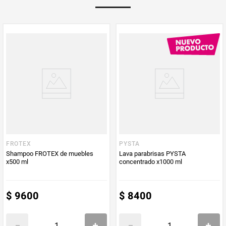
PUM - Medida
220
Peso Neto
220
Producto (kg)
PUM - Unidad
Mililitro
de Medida
FROTEX
PYSTA
Shampoo FROTEX de muebles
Lava parabrisas PYSTA
x500 ml
concentrado x1000 ml
$
9600
$
8400