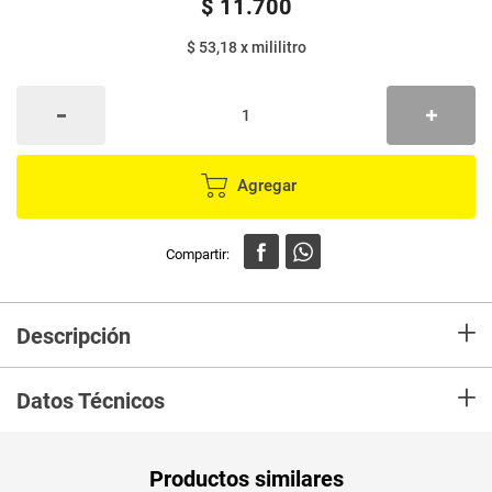
$
11
.
700
$ 53,18
x
mililitro
Agregar
+
Descripción
Limpieza, protección y restauración. Línea diseñada para
+
limpiar, proteger y restaurar muebles y artículos de madera.
Datos Técnicos
Unidad de
ml
Productos similares
medida