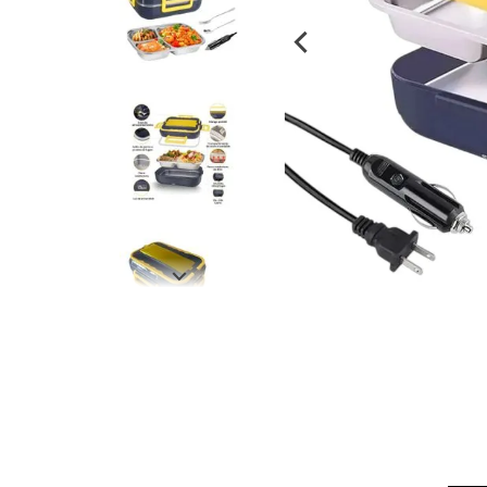
despensa
Arroz
Mantequilla
lácteos y refrigerados
vinos y licores
cuidado del bebé
mascotas
limpieza
cuidado personal
otros