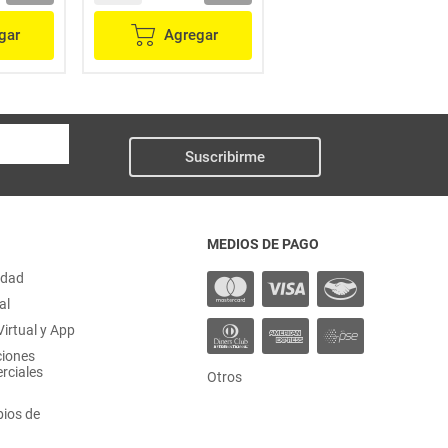
gar
Agregar
Agregar
Suscribirme
MEDIOS DE PAGO
idad
al
irtual y App
ciones
rciales
Otros
ios de