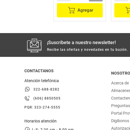
Agregar
Agregar
¡Suscríbete a nuestro newsletter!
Recibe las ofertas y novedades en tu buzón.
CONTACTANOS
NOSOTR
Atención telefónica
Acerca de
322-688-8282
Almacene
Contacte
(606) 8850505
Preguntas
PQR: 323-274-5555
Portal Pr
Digibonos
Horarios atención
Autorizaci
L-S: 7:30 am - 8:00 pm