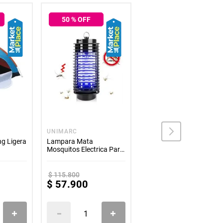
O
 momento*
50
% OFF
50
% OFF
al mismo tiempo es la opción 1 nuestra de
otro color. **
adicionales ni ningún otro elemento que lo
o por daños ocasionados por mal uso o por
stablecidos por la empresa. ****
UNIMARC
UNIMARC
g Ligera
Lampara Mata
Linterna Recargable LED
Mosquitos Electrica Para
Alta Potencia Para
Hogar
Aventuras
$
115
.
800
$
109
.
800
$
57
.
900
$
54
.
900