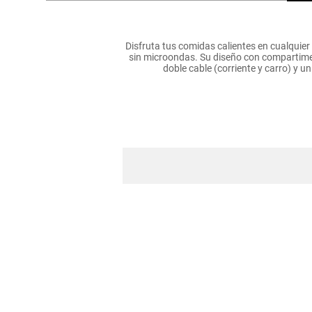
hogar
Disfruta tus comidas calientes en cualquier 
tecnología
sin microondas. Su diseño con compartiment
doble cable (corriente y carro) y 
moda
deportes
juguetería