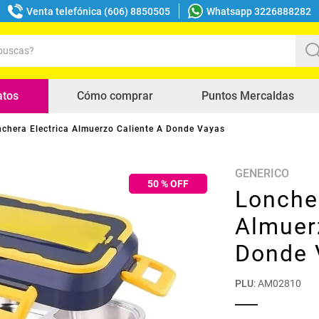
Venta telefónica (606) 8850505
Whatsapp 3226888282
uscas?
s buscados
atos
Cómo comprar
Puntos Mercaldas
chera Electrica Almuerzo Caliente A Donde Vayas
GENERICO
50
% OFF
Loncher
Almuer
Donde 
PLU
:
AM02810