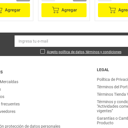
Agregar
Agregar
Agre
Acepto política de datos, términos y condiciones
LEGAL
OS
Política de Privac
 Mercaldas
Términos del Port
s
Términos Tienda V
nos
Términos y condi
 frecuentes
"Actividades come
vigentes"
oveedores
Garantías o Camb
Producto
ón protección de datos personales