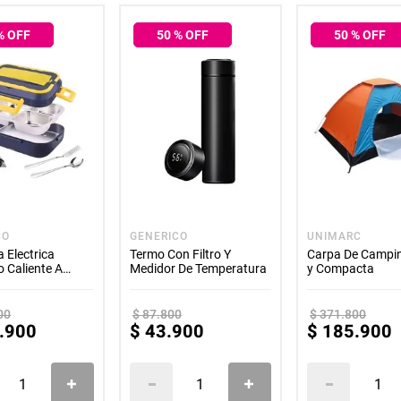
Dimensiones Aproximadas: 12 ALTO X 15 ANCHO X 24 PROFUND
NTE* El color del producto puede variar, según la disponibilidad en el
% OFF
50
% OFF
50
% OFF
a foto es referencial para que puedas ver los atributos del producto y 
o dejamos la aclaración para que lo tengas presente por si te llegara en 
mbientada, por lo cual no incluye ningún adorno, ni accesorios, ni piezas 
acompañan.
garantía de este producto es exclusivamente por defectos de fábrica, n
nte. La garantía se tramitará bajo las políticas, términos y condiciones e
CO
GENERICO
UNIMARC
 Electrica
Termo Con Filtro Y
Carpa De Campin
 Caliente A
Medidor De Temperatura
y Compacta
ayas
00
$
87
.
800
$
371
.
800
.
900
$
43
.
900
$
185
.
900