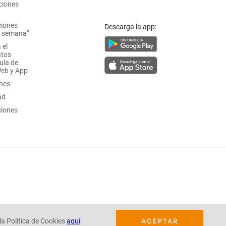
ciones
ciones
Descarga la app:
a semana"
 el
atos
ula de
Web y App
ones
ad
ciones
la Política de Cookies
aquí
ACEPTAR