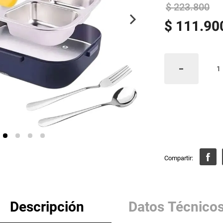
$
223
.
800
$
111
.
90
Descripción
Datos Técnico