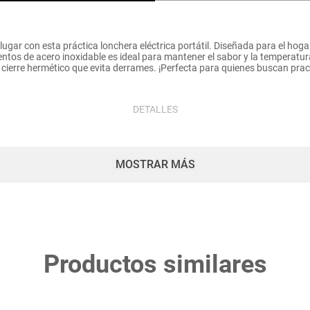
lugar con esta práctica lonchera eléctrica portátil. Diseñada para el hogar
os de acero inoxidable es ideal para mantener el sabor y la temperatura 
un cierre hermético que evita derrames. ¡Perfecta para quienes buscan prac
DETALLES
MOSTRAR MÁS
Potencia nominal: 40 W.
Voltaje: 110V
Frecuencia nominal: 60 Hz.
Tamaño: Contenedor interno de acero
Material: Bandeja y vajilla de acero inoxidable 304, cuerpo de plásti
Contenedor de acero inoxidable con compartimentos para separar ali
Productos similares
Bandeja extraíble para una limpieza fácil y rápida
Ideal para usar en casa, oficina o viajes.
Calienta comidas sin necesidad de microondas
Tapa hermética con cierre de seguridad y válvula de vapor
Diseño portátil con asa resistente y estructura compacta