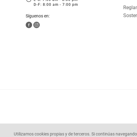
D-F: 8:00 am - 7:00 pm
Reglam
Sosten
Síguenos en:
Utilizamos cookies propias y de terceros. Si continúas navegando 
© Mercaldas 2025. todos los derechos reservados.