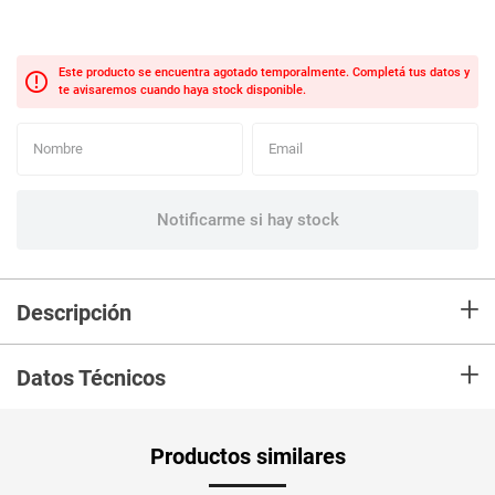
+
Descripción
Locion MENTICOL original x250 ml
+
Datos Técnicos
Peso Neto
250
Productos similares
Producto (kg)