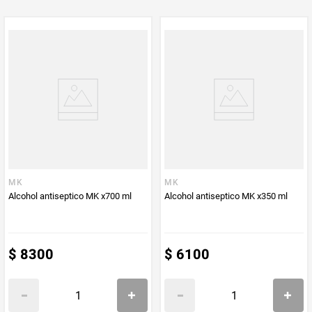
PUM - Unidad
Mililitro
de Medida
MK
MK
Alcohol antiseptico MK x700 ml
Alcohol antiseptico MK x350 ml
$
8300
$
6100