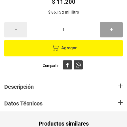
$
11
.
200
$ 86,15
x
mililitro
Agregar
+
Descripción
En mercaldas compra Loción MENTICOL original x130 ml
+
Datos Técnicos
Unidad de
ml
Productos similares
medida