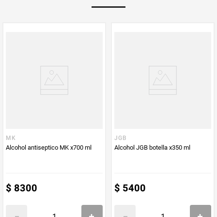
PUM - Medida
130
Peso Neto
130
Producto (kg)
PUM - Unidad
Mililitro
de Medida
MK
JGB
Alcohol antiseptico MK x700 ml
Alcohol JGB botella x350 ml
$
8300
$
5400