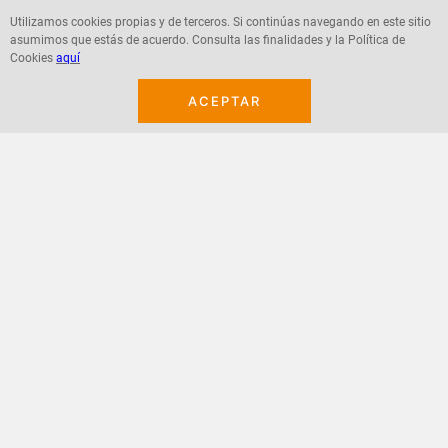
Utilizamos cookies propias y de terceros. Si continúas navegando en este sitio
asumimos que estás de acuerdo. Consulta las finalidades y la Política de
Agregar
Agregar
Cookies
aquí
ACEPTAR
¡Suscribete a nuestro newsletter!
Recibe las ofertas y novedades en tu buzón.
Acepto política de datos, términos y condiciones
Suscribirme
+
CONTACTANOS