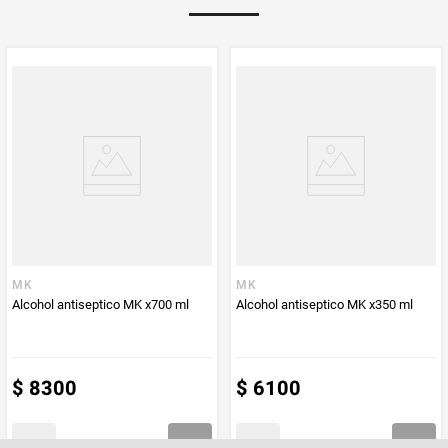
PUM - Unidad
Mililitro
de Medida
MK
MK
Alcohol antiseptico MK x700 ml
Alcohol antiseptico MK x350 ml
$
8300
$
6100