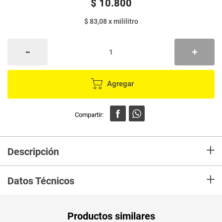
$
10
.
800
$ 83,08
x
mililitro
Agregar
+
Descripción
Locion MENTICOL fresh x130 ml
+
Datos Técnicos
Peso Neto
130
Productos similares
Producto (kg)