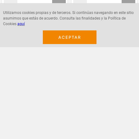
Utilizamos cookies propias y de terceros. Si continúas navegando en este sitio
asumimos que estás de acuerdo. Consulta las finalidades y la Política de
Agregar
Agregar
Cookies
aquí
ACEPTAR
¡Suscribete a nuestro newsletter!
Recibe las ofertas y novedades en tu buzón.
Acepto política de datos, términos y condiciones
Suscribirme