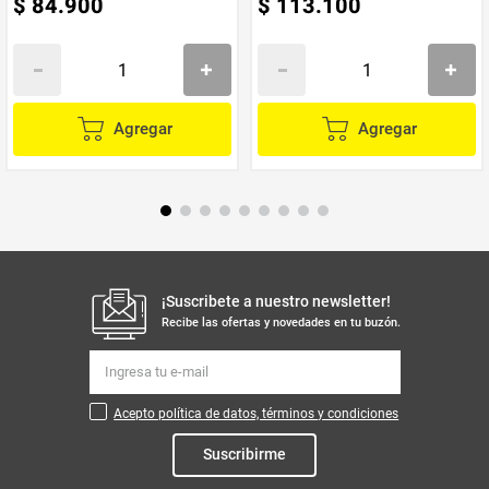
$
84
.
900
$
113
.
100
Agregar
Agregar
¡Suscribete a nuestro newsletter!
Recibe las ofertas y novedades en tu buzón.
Acepto política de datos, términos y condiciones
Suscribirme