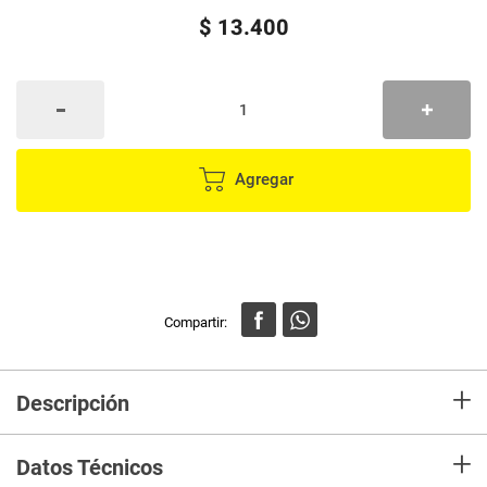
$
13
.
400
Agregar
+
Descripción
En mercaldas compra Llavero D.P con incrustación de cristal 2 en 1
+
Datos Técnicos