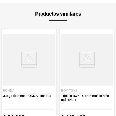
Producto
Mercaldas
Productos similares
Enviado Por
Vendido por
Mercaldas
RONDA
BOY TOYS
Juego de mesa RONDA torre lata
Triciclo BOY TOYS metalico niño
cpf1550-1