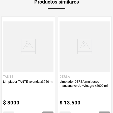
Productos similares
medida
Multiplicador
1
PUM - Medida
500
Peso Neto
500
Producto (kg)
PUM - Unidad
Mililitro
de Medida
TANTE
DERSA
Limpiador TANTE lavanda x3750 ml
Limpiador DERSA multiusos
manzana verde +vinagre x2000 ml
$
8000
$
13
.
500