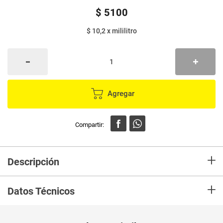
$
5100
$ 10,2
x
mililitro
Agregar
+
Descripción
Limpiapisos aromax duo , delicioso aroma a lavanda que limpia y
+
desinfecta superficies , eliminando el 99.9% de las bacterias
Datos Técnicos
Unidad de
un