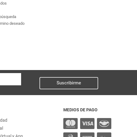
ados
a búsqueda
érmino deseado
Suscribirme
MEDIOS DE PAGO
idad
al
irtual y App