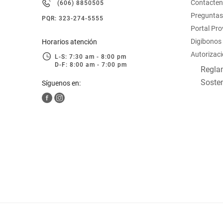
Contacte
(606) 8850505
hogar
Preguntas
PQR: 323-274-5555
Portal Pr
tecnología
Digibonos
Horarios atención
Autorizaci
L-S: 7:30 am - 8:00 pm
D-F: 8:00 am - 7:00 pm
moda
Reglam
Sosten
Síguenos en:
deportes
juguetería