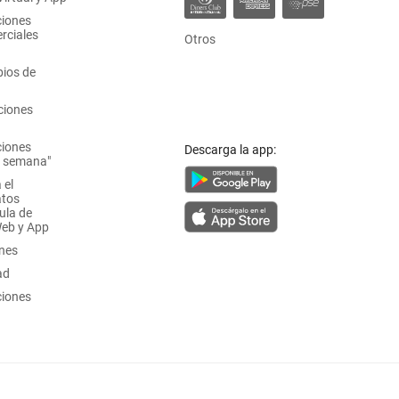
ciones
rciales
Otros
ios de
ciones
ciones
Descarga la app:
a semana"
 el
atos
ula de
Web y App
ones
ad
ciones