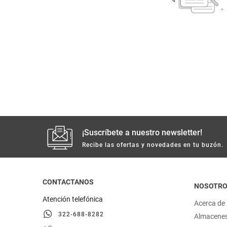
despensa
Arroz
Mantequilla
lácteos y refrigerados
vinos y licores
cuidado del bebé
mascotas
¡Suscríbete a nuestro newsletter!
Recibe las ofertas y novedades en tu buzón.
limpieza
cuidado personal
CONTACTANOS
NOSOTR
Atención telefónica
Acerca de
otros
322-688-8282
Almacene