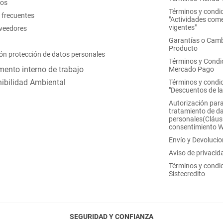
nos
Términos y condi
 frecuentes
"Actividades come
vigentes"
oveedores
Garantías o Camb
Producto
ón protección de datos personales
Términos y Condi
ento interno de trabajo
Mercado Pago
ibilidad Ambiental
Términos y condi
"Descuentos de l
Autorización para
tratamiento de d
personales(Cláus
consentimiento 
Envío y Devoluci
Aviso de privacid
Términos y condi
Sistecredito
SEGURIDAD Y CONFIANZA