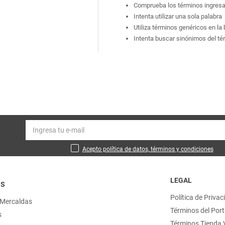
Comprueba los términos ingres
Intenta utilizar una sola palabra
Utiliza términos genéricos en l
Intenta buscar sinónimos del t
Acepto política de datos, términos y condiciones
LEGAL
OS
Política de Privac
 Mercaldas
Términos del Port
s
Términos Tienda V