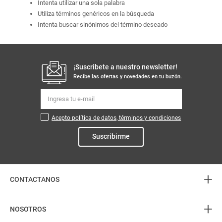
Intenta utilizar una sola palabra
Utiliza términos genéricos en la búsqueda
Intenta buscar sinónimos del término deseado
¡Suscribete a nuestro newsletter!
Recibe las ofertas y novedades en tu buzón.
Acepto política de datos, términos y condiciones
Suscribirme
+
CONTACTANOS
+
Atención telefónica
NOSOTROS
3226888282