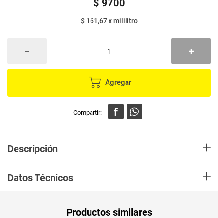
$
9700
$ 161,67
x
mililitro
Agregar
+
Descripción
Limpia oídos remueve fácilmente la suciedad y grasa de
+
los oídos de los perros y gatos sin irritar su piel. No requiere
Datos Técnicos
enjuague, debido a que sus componentes activos son
delicados con la piel, limpian y humectan.
Es libre de parabenos.
Peso Neto
Tiene micelas que eliminan la grasa e impurezas
60
Productos similares
acumuladas diariamente.
Producto (kg)