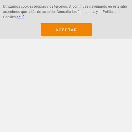
Utilizamos cookies propias y de terceros. Si continúas navegando en este sitio
asumimos que estás de acuerdo. Consulta las finalidades y la Política de
Agregar
Agregar
Cookies
aquí
ACEPTAR
¡Suscribete a nuestro newsletter!
Recibe las ofertas y novedades en tu buzón.
Acepto política de datos, términos y condiciones
Suscribirme
+
CONTACTANOS