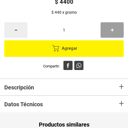
$
4400
$ 440
x
gramo
Agregar
+
Descripción
100% Colombiano. Kiska marca líder en la producción, comercialización y
+
exportación de hierbas frescas y deshidratadas, con procesos de calidad
Datos Técnicos
garantizados para brindarle el mejor sabor a su mesa.
Unidad de
un
Productos similares
medida