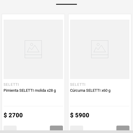
Multiplicador
1
PUM - Medida
10
Peso Neto
10
Producto (kg)
PUM - Unidad
Gramo
de Medida
SELETTI
SELETTI
Pimienta SELETTI molida x28 g
Cúrcuma SELETTI x60 g
$
2700
$
5900