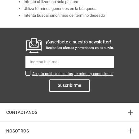
Intenta utilizar una sola palabra
Utiliza términos genéricos en la búsqueda
Intenta buscar sinónimos del término deseado
¡Suscribete a nuestro newsletter!
Recibe las ofertas y novedades en tu buzón.
Acepto política de datos, términos y condiciones
Suscribirme
+
CONTACTANOS
+
Atención telefónica
NOSOTROS
3226888282