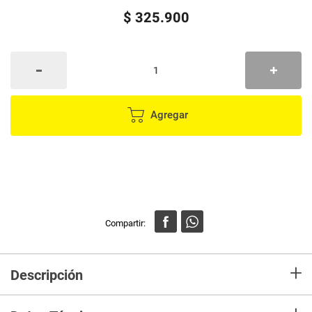
$
325
.
900
Agregar
+
Descripción
Motor:
6 veces más duradero que le garantiza larga vida a la
licuadora