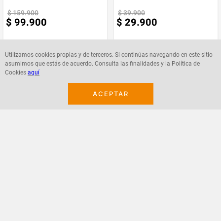
Enviado Por
$
159
.
900
$
39
.
900
$
99
.
900
$
29
.
900
Vendido por
Mastronics
Utilizamos cookies propias y de terceros. Si continúas navegando en este sitio
Material
Vidrio
asumimos que estás de acuerdo. Consulta las finalidades y la Política de
Cookies
aquí
Agregar
Agregar
Marca
OSTER
ACEPTAR
¡Suscribete a nuestro newsletter!
Recibe las ofertas y novedades en tu buzón.
Acepto política de datos, términos y condiciones