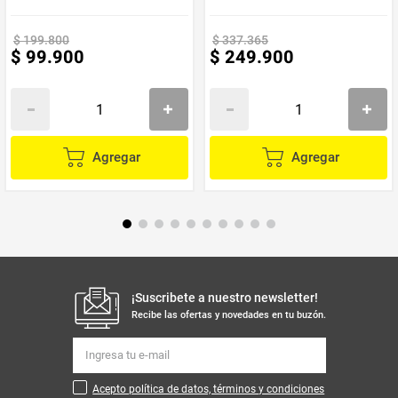
Producto reparable:
Hasta por 15 años
$
199
.
800
$
337
.
365
Fabricación:
Hecho en Colombia
$
99
.
900
$
249
.
900
Garantía:
2 años
Usos Recomendados
Perfecta para:
Agregar
Agregar
Jugos
Batidos y smoothies
Salsas
Bebidas con hielo
Ideal para el hogar, gracias a su potencia, resistencia y facilidad de uso.
¡Suscribete a nuestro newsletter!
Recibe las ofertas y novedades en tu buzón.
Acepto política de datos, términos y condiciones