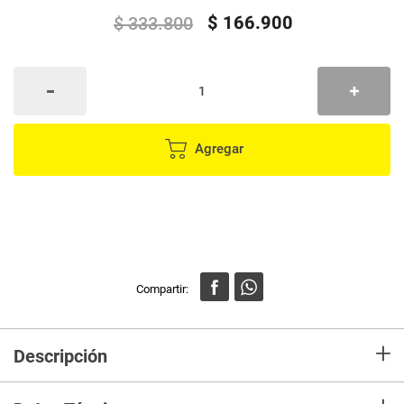
$
166
.
900
$
333
.
800
Agregar
+
Descripción
Descubre la comodidad y la libertad de la música sin cables con nuestras
diademas inalámbricas de última generación. Con conectividad Bluetooth