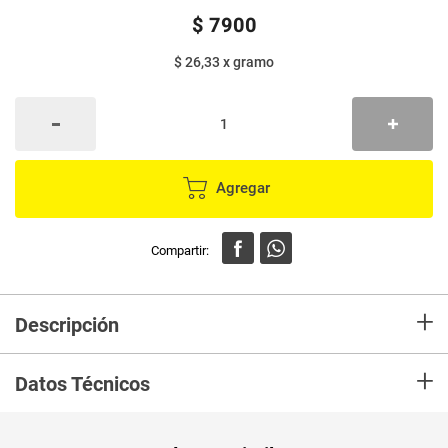
$
7900
$ 26,33
x
gramo
Agregar
+
Descripción
Leche condensada SAN FERNANDO x300 g
+
Datos Técnicos
Peso Neto
300