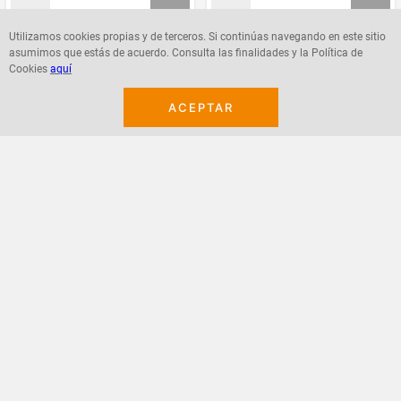
Utilizamos cookies propias y de terceros. Si continúas navegando en este sitio
asumimos que estás de acuerdo. Consulta las finalidades y la Política de
Agregar
Agregar
Cookies
aquí
ACEPTAR
¡Suscribete a nuestro newsletter!
Recibe las ofertas y novedades en tu buzón.
Acepto política de datos, términos y condiciones
Suscribirme