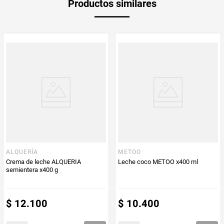
Productos similares
Producto (kg)
PUM - Unidad
Gramo
de Medida
ALQUERÍA
METOO
Crema de leche ALQUERIA
Leche coco METOO x400 ml
semientera x400 g
$
12
.
100
$
10
.
400