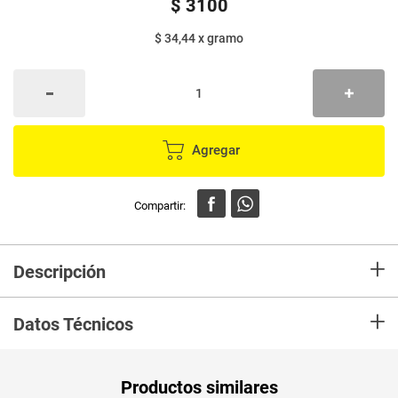
$
3100
$ 34,44
x
gramo
Agregar
+
Descripción
La Leche condensada LA LECHERA es un producto natural elaborado a
+
partir de leche fresca de Galicia a la que se le añade azúcar. La Lechera
Datos Técnicos
ofrece calidad y confianza desde hace más de 100 años y es una dulce
solución culinaria para hacer postres con un sabor único y cremoso.
Unidad de
un
Productos similares
medida