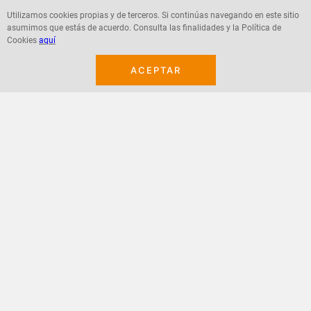
Utilizamos cookies propias y de terceros. Si continúas navegando en este sitio
asumimos que estás de acuerdo. Consulta las finalidades y la Política de
Cookies
aquí
Agregar
Agregar
ACEPTAR
¡Suscribete a nuestro newsletter!
Recibe las ofertas y novedades en tu buzón.
Acepto política de datos, términos y condiciones
Suscribirme