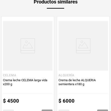
Productos similares
medida
Ideal para preparar postres aunque su uso puede ser diverso al ser el
complemento perfecto para muchas preparaciones. Su combinación
equilibrada entre leche y azúcar te permitirá disfrutar cada momento y
Multiplicador
hacerlo un dulce momento. Al tener 25% menos azúcares podrás
1
consumir más sin remordimiento.
PUM - Medida
300
Peso Neto
300
Producto (kg)
PUM - Unidad
Gramo
de Medida
CELEMA
ALQUERÍA
Crema leche CELEMA larga vida
Crema de leche ALQUERIA
x200 g
semientera x180 g
$
4500
$
6000