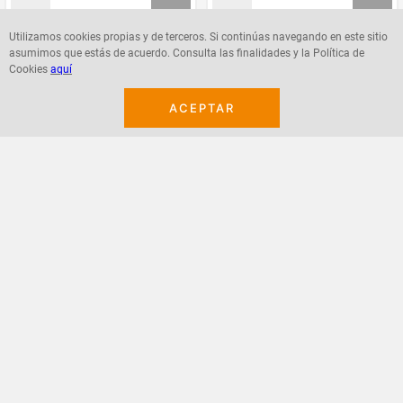
Utilizamos cookies propias y de terceros. Si continúas navegando en este sitio
asumimos que estás de acuerdo. Consulta las finalidades y la Política de
Agregar
Agregar
Cookies
aquí
ACEPTAR
¡Suscribete a nuestro newsletter!
Recibe las ofertas y novedades en tu buzón.
Acepto política de datos, términos y condiciones
Suscribirme