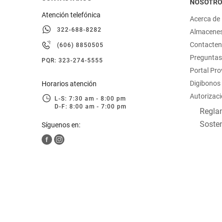
NOSOTR
Atención telefónica
Acerca de
322-688-8282
Almacene
Contacte
(606) 8850505
Preguntas
PQR: 323-274-5555
Portal Pr
Digibonos
Horarios atención
Autorizaci
L-S: 7:30 am - 8:00 pm
D-F: 8:00 am - 7:00 pm
Reglam
Sosten
Síguenos en: