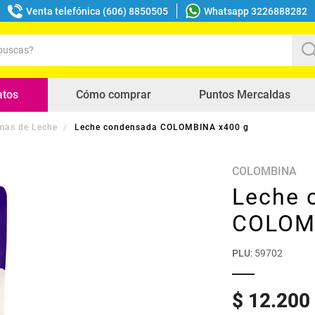
Venta telefónica (606) 8850505
Whatsapp 3226888282
uscas?
s buscados
atos
Cómo comprar
Puntos Mercaldas
mas de Leche
Leche condensada COLOMBINA x400 g
COLOMBINA
Leche 
COLOM
PLU
:
59702
$
12
.
200