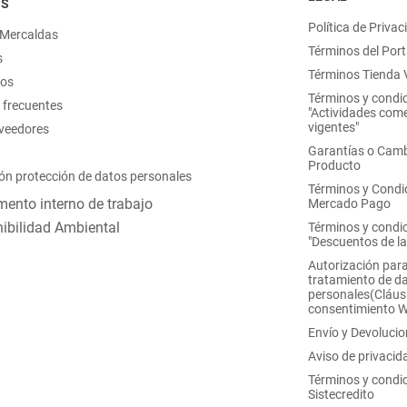
OS
Política de Privac
 Mercaldas
Términos del Port
s
Términos Tienda V
nos
Términos y condi
 frecuentes
"Actividades come
vigentes"
oveedores
Garantías o Camb
Producto
ón protección de datos personales
Términos y Condi
ento interno de trabajo
Mercado Pago
ibilidad Ambiental
Términos y condi
"Descuentos de l
Autorización para
tratamiento de d
personales(Cláus
consentimiento 
Envío y Devoluci
Aviso de privacid
Términos y condi
Sistecredito