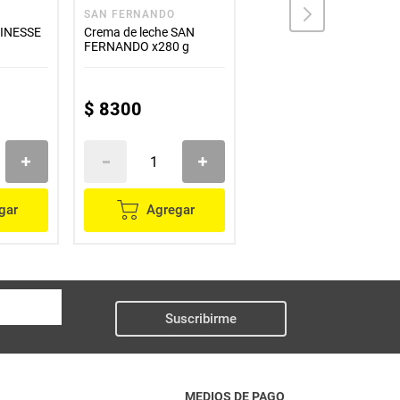
SAN FERNANDO
ALQUERÍA
FINESSE
Crema de leche SAN
Crema de leche
FERNANDO x280 g
ALQUERÍA cocina x850 g
$
8300
$
18
.
800
gar
Agregar
Agregar
Suscribirme
MEDIOS DE PAGO