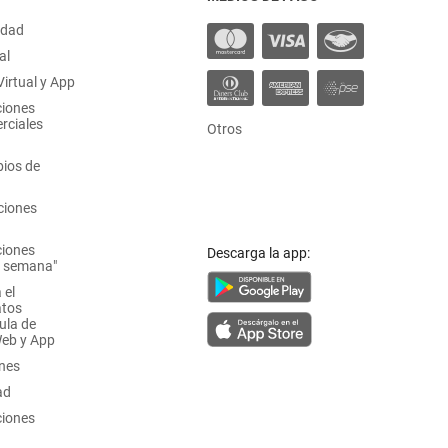
idad
al
irtual y App
ciones
rciales
Otros
ios de
ciones
ciones
Descarga la app:
a semana"
 el
atos
ula de
Web y App
ones
ad
ciones