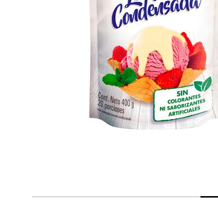
despensa
Arroz
Mantequilla
lácteos y refrigerados
vinos y licores
cuidado del bebé
mascotas
limpieza
cuidado personal
otros