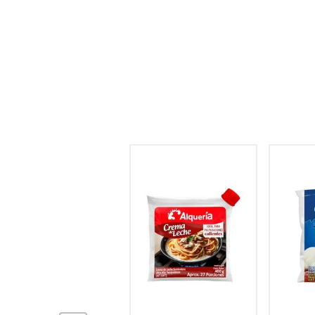
hogar
tecnología
moda
deportes
15
% OFF
juguetería