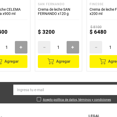
A
SAN FERNANDO
FINESSE
eche CELEMA
Crema de leche SAN
Crema de leche 
da x900 ml
FERNANDO x120 g
x200 ml
$
8100
400
$
3200
$
6480
Agregar
Agregar
Agre
Acepto política de datos, términos y condiciones
LEGAL