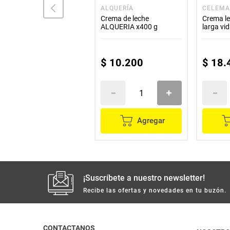
BADIA
ALQUERÍA
CELEM
Leche de coco BADIA
Crema de leche
Crema l
x400 ml
ALQUERIA x400 g
larga vi
$
19
.
600
$
16
.
660
$
10
.
200
$
18
.
Agregar
Agregar
¡Suscríbete a nuestro newsletter!
Recibe las ofertas y novedades en tu buzón.
CONTACTANOS