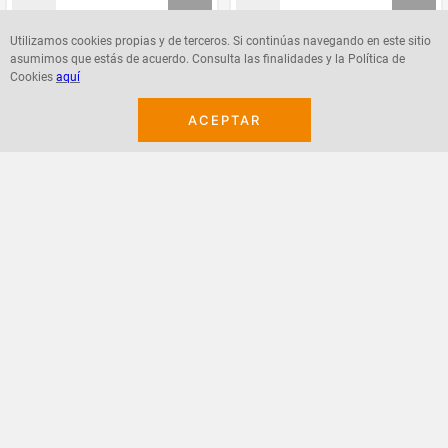
Utilizamos cookies propias y de terceros. Si continúas navegando en este sitio
asumimos que estás de acuerdo. Consulta las finalidades y la Política de
Agregar
Agregar
Cookies
aquí
ACEPTAR
¡Suscribete a nuestro newsletter!
Recibe las ofertas y novedades en tu buzón.
Acepto política de datos, términos y condiciones
Suscribirme