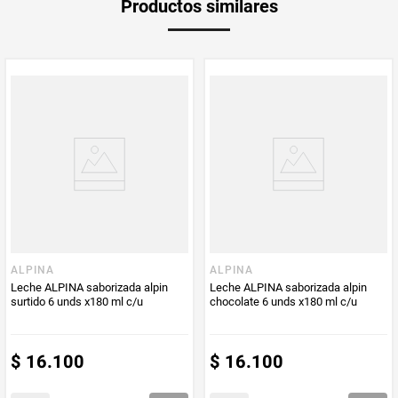
Productos similares
medida
Multiplicador
1
PUM - Medida
1200
Peso Neto
1200
Producto (kg)
PUM - Unidad
Mililitro
de Medida
ALPINA
ALPINA
Leche ALPINA saborizada alpin
Leche ALPINA saborizada alpin
surtido 6 unds x180 ml c/u
chocolate 6 unds x180 ml c/u
$
16
.
100
$
16
.
100