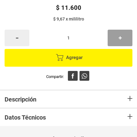
$
11
.
600
$ 9,67
x
mililitro
Agregar
+
Descripción
Leche saborizada, larga vida ultra pasteurizada (UHT), para que los niños
+
se alimenten mientras se divierten.
Datos Técnicos
Unidad de
un