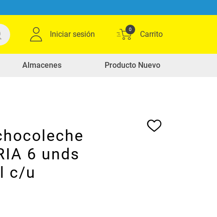
0
Iniciar sesión
Almacenes
Producto Nuevo
chocoleche
IA 6 unds
l c/u