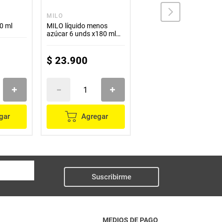
MILO
ALPINA
0 ml
MILO líquido menos
Leche ALPINA
azúcar 6 unds x180 ml
saborizada alpin
c/u
chocolate x200 ml
$
23
.
900
$
4100
gar
Agregar
Agregar
Suscribirme
MEDIOS DE PAGO