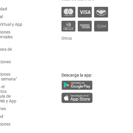
idad
al
irtual y App
ciones
rciales
Otros
ios de
ciones
ciones
Descarga la app:
a semana"
 el
atos
ula de
Web y App
ones
ad
ciones