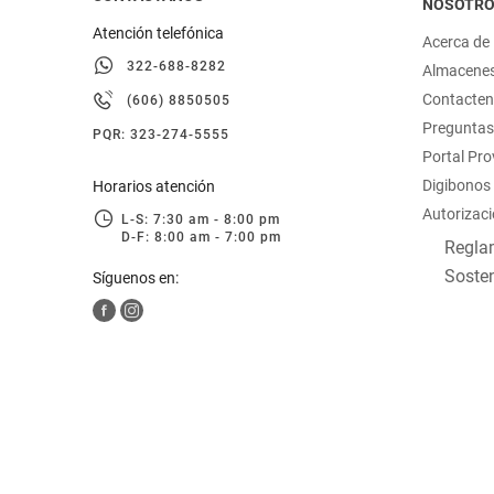
NOSOTR
Atención telefónica
Acerca de
322-688-8282
Almacene
Contacte
(606) 8850505
Preguntas
PQR: 323-274-5555
Portal Pr
Digibonos
Horarios atención
Autorizaci
L-S: 7:30 am - 8:00 pm
D-F: 8:00 am - 7:00 pm
Reglam
Sosten
Síguenos en: