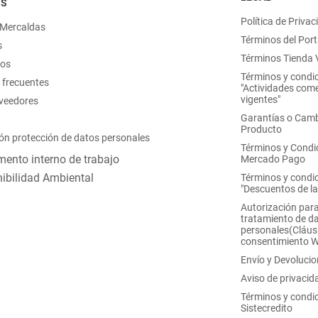
OS
Política de Privac
 Mercaldas
Términos del Port
s
Términos Tienda V
nos
Términos y condi
 frecuentes
"Actividades come
vigentes"
oveedores
Garantías o Camb
Producto
ón protección de datos personales
Términos y Condi
ento interno de trabajo
Mercado Pago
ibilidad Ambiental
Términos y condi
"Descuentos de l
Autorización para
tratamiento de d
personales(Cláus
consentimiento 
Envío y Devoluci
Aviso de privacid
Términos y condi
Sistecredito