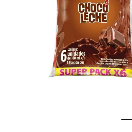
despensa
Arroz
Mantequilla
lácteos y refrigerados
vinos y licores
cuidado del bebé
mascotas
limpieza
cuidado personal
otros