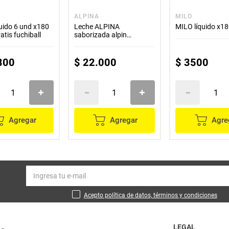
ALPINA
MILO
uido 6 und x180
Leche ALPINA
MILO líquido x18
atis fuchiball
saborizada alpin
chocolate 6 unds x200 ml
c/u
800
$
22
.
000
$
3500
Agregar
Agregar
Agre
Acepto política de datos, términos y condiciones
LEGAL