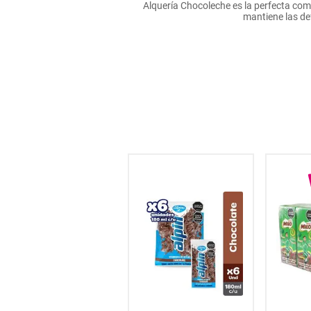
Alquería Chocoleche es la perfecta com
hogar
mantiene las de
tecnología
moda
deportes
juguetería