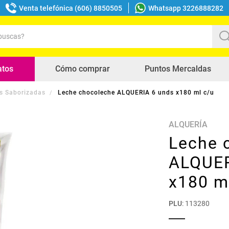
Venta telefónica (606) 8850505
Whatsapp 3226888282
uscas?
s buscados
atos
Cómo comprar
Puntos Mercaldas
s Saborizadas
Leche chocoleche ALQUERIA 6 unds x180 ml c/u
ALQUERÍA
Leche 
ALQUER
x180 m
PLU
:
113280