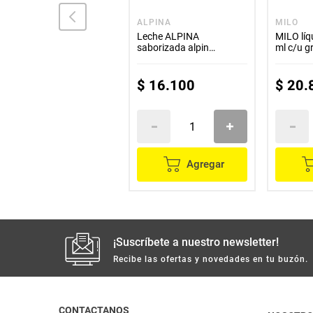
MILO
ALPINA
MILO
MILO líquido 6 unds x180
Leche ALPINA
MILO líq
ml c/u
saborizada alpin
ml c/u gr
chocolate 6 unds x180 ml
c/u
$
20
.
800
$
16
.
100
$
20
.
Agregar
Agregar
¡Suscríbete a nuestro newsletter!
Recibe las ofertas y novedades en tu buzón.
CONTACTANOS