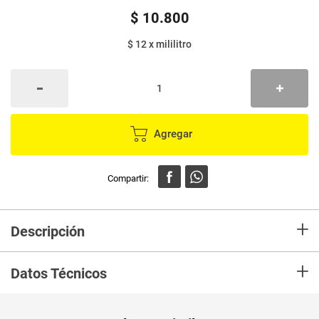
$
10
.
800
$ 12
x
mililitro
Agregar
+
Descripción
La leche que transforma tu día a día. Celema A2 es semidescremada,
+
deslactosada y producida únicamente con vacas de proteína A2
Datos Técnicos
cuidadosamente seleccionadas para brindarte una experiencia única:
suave, ligera y fácil de digerir. Ideal para quienes buscan disfrutar de la
leche sin preocupaciones.
Unidad de
un