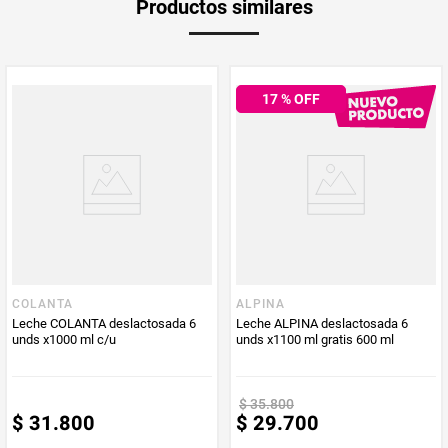
Productos similares
medida
Multiplicador
1
17
% OFF
PUM - Medida
900
PUM - Unidad
Mililitro
de Medida
COLANTA
ALPINA
Leche COLANTA deslactosada 6
Leche ALPINA deslactosada 6
unds x1000 ml c/u
unds x1100 ml gratis 600 ml
$
35
.
800
$
31
.
800
$
29
.
700