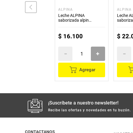
CELEMA
ALPINA
ALPINA
Leche CELEMA
Leche ALPINA
Leche A
saborizada surtida 6
saborizada alpin
saboriza
unds x200 ml c/u
chocolate 6 unds x180 ml
chocolat
c/u
c/u
$
14
.
400
$
16
.
100
$
22
.
Agregar
Agregar
¡Suscríbete a nuestro newsletter!
Recibe las ofertas y novedades en tu buzón.
CONTACTANOS