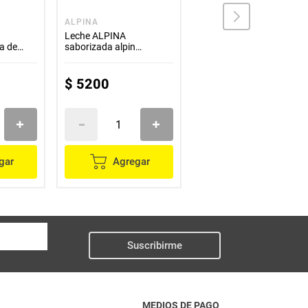
ALPINA
ALQUERÍA
Leche ALPINA
Leche chocoleche
ta de
saborizada alpin
ALQUERIA 6 unds x180
chocolate x300 ml
ml c/u
$
5200
$
20
.
600
gar
Agregar
Agregar
Suscribirme
MEDIOS DE PAGO