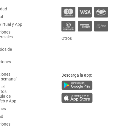
idad
al
irtual y App
ciones
rciales
Otros
ios de
ciones
ciones
Descarga la app:
a semana"
 el
atos
ula de
Web y App
ones
ad
ciones