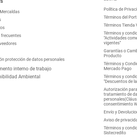
OS
Política de Privac
 Mercaldas
Términos del Port
s
Términos Tienda V
nos
Términos y condi
 frecuentes
"Actividades come
vigentes"
oveedores
Garantías o Camb
Producto
ón protección de datos personales
Términos y Condi
ento interno de trabajo
Mercado Pago
ibilidad Ambiental
Términos y condi
"Descuentos de l
Autorización para
tratamiento de d
personales(Cláus
consentimiento 
Envío y Devoluci
Aviso de privacid
Términos y condi
Sistecredito