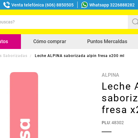
Venta telefónica (606) 8850505
Whatsapp 3226888282
uscas?
s buscados
atos
Cómo comprar
Puntos Mercaldas
s Saborizadas
Leche ALPINA saborizada alpin fresa x200 ml
ALPINA
Leche 
saboriz
fresa 
PLU
:
48302