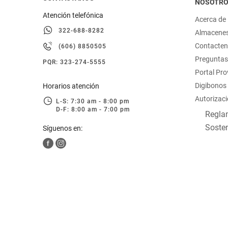
NOSOTR
Atención telefónica
Acerca de
322-688-8282
Almacene
Contacte
(606) 8850505
Preguntas
PQR: 323-274-5555
Portal Pr
Digibonos
Horarios atención
Autorizaci
L-S: 7:30 am - 8:00 pm
D-F: 8:00 am - 7:00 pm
Reglam
Sosten
Síguenos en: