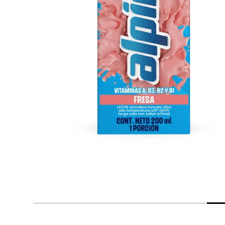
despensa
Arroz
Mantequilla
lácteos y refrigerados
vinos y licores
cuidado del bebé
mascotas
limpieza
cuidado personal
otros