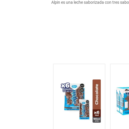
Alpin es una leche saborizada con tres sabore
hogar
tecnología
moda
deportes
juguetería