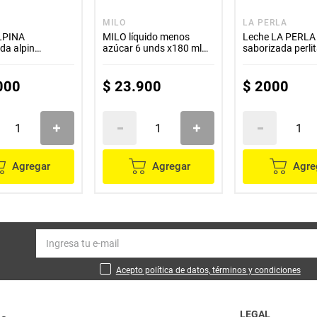
MILO
LA PERLA
LPINA
MILO líquido menos
Leche LA PERLA
da alpin
azúcar 6 unds x180 ml
saborizada perli
e 6 unds x200 ml
c/u
fresa x200 ml
000
$
23
.
900
$
2000
Agregar
Agregar
Agre
Acepto política de datos, términos y condiciones
LEGAL