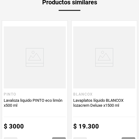
Productos similares
medida
Multiplicador
1
Peso Neto
720
Producto (kg)
PUM - Unidad
Mililitro
de Medida
PINTO
BLANCOX
Lavaloza liquido PINTO eco limón
Lavaplatos líquido BLANCOX
x500 ml
lozacrem Deluxe x1500 ml
$
3000
$
19
.
300