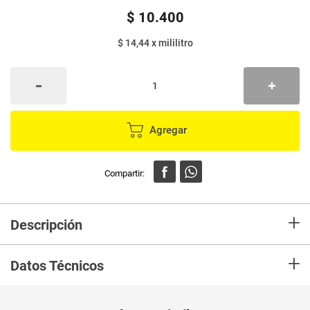
$
10
.
400
$ 14,44
x
mililitro
Agregar
+
Descripción
Blancox lozacrem deluxe, el balance perfecto entre limpieza eficaz de la
+
loza y cuidado de manos gracias a su ingrediente principal el COLAGENO
Datos Técnicos
y su formula dermatológicamente comprobada.
Unidad de
un