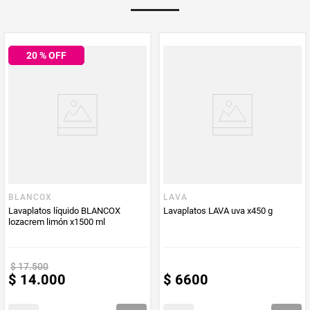
ahora el Axion Limón Líquido!
Multiplicador
1
20
% OFF
PUM - Medida
720
Peso Neto
720
Producto (kg)
PUM - Unidad
Mililitro
de Medida
BLANCOX
LAVA
Lavaplatos líquido BLANCOX
Lavaplatos LAVA uva x450 g
lozacrem limón x1500 ml
$
17
.
500
$
14
.
000
$
6600