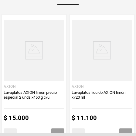
PUM - Unidad
Gramo
de Medida
AXION
AXION
Lavaplatos AXION limón precio
Lavaplatos líquido AXION limón
especial 2 unds x450 g c/u
x720 ml
$
15
.
000
$
11
.
100