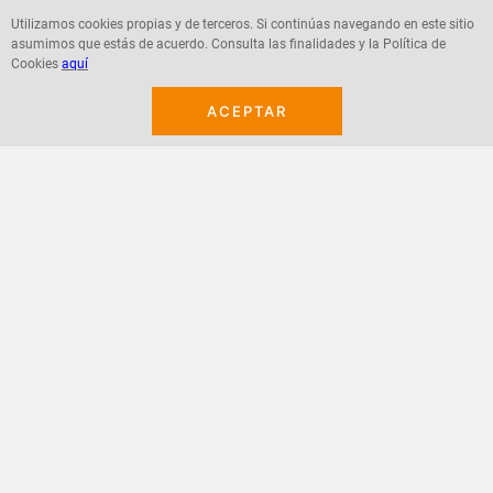
Utilizamos cookies propias y de terceros. Si continúas navegando en este sitio
asumimos que estás de acuerdo. Consulta las finalidades y la Política de
Agregar
Agregar
Cookies
aquí
ACEPTAR
¡Suscribete a nuestro newsletter!
Recibe las ofertas y novedades en tu buzón.
Acepto política de datos, términos y condiciones
Suscribirme
+
CONTACTANOS