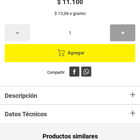
$
11
.
100
$ 13,06
x
gramo
Agregar
+
Descripción
Lavavajilla en crema con poder “Arrancagrasa” elimina el sucio y la grasa
+
de utensilios, platos, cocinas, refrigeradoras, mesones, etc. Su fórmula
Datos Técnicos
única y original de alto rendimiento produce buena cantidad de espuma,
además su textura cremosa facilita el untamiento reduciendo el tiempo de
lavado de una manera eficiente.
Peso Neto
850
Productos similares
Producto (kg)