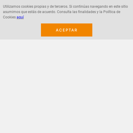
Utilizamos cookies propias y de terceros. Si continúas navegando en este sitio
asumimos que estás de acuerdo. Consulta las finalidades y la Política de
Cookies
aquí
Agregar
Agregar
ACEPTAR
¡Suscribete a nuestro newsletter!
Recibe las ofertas y novedades en tu buzón.
Acepto política de datos, términos y condiciones
Suscribirme