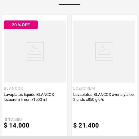
Multiplicador
1
20
% OFF
PUM - Medida
450
Peso Neto
450
Producto (kg)
PUM - Unidad
Gramo
de Medida
BLANCOX
LOZACREM
Lavaplatos líquido BLANCOX
Lavaplatos BLANCOX avena y aloe
lozacrem limón x1500 ml
2 unds x850 g c/u
$
17
.
500
$
14
.
000
$
21
.
400