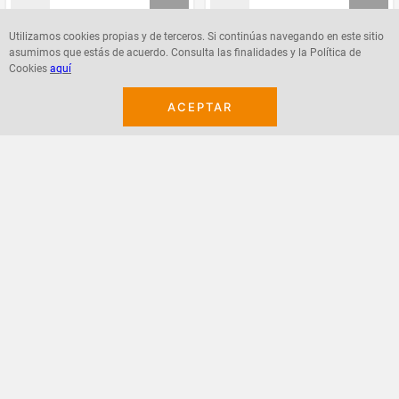
Utilizamos cookies propias y de terceros. Si continúas navegando en este sitio
asumimos que estás de acuerdo. Consulta las finalidades y la Política de
Agregar
Agregar
Cookies
aquí
ACEPTAR
¡Suscribete a nuestro newsletter!
Recibe las ofertas y novedades en tu buzón.
Acepto política de datos, términos y condiciones
Suscribirme