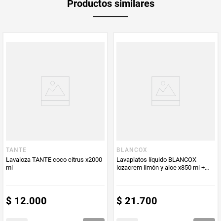
Productos similares
Producto (kg)
PUM - Unidad
Gramo
de Medida
TANTE
BLANCOX
Lavaloza TANTE coco citrus x2000
Lavaplatos líquido BLANCOX
ml
lozacrem limón y aloe x850 ml +
repuesto x 720 ml
$
12
.
000
$
21
.
700