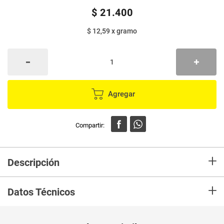
$
21
.
400
$ 12,59
x
gramo
Agregar
+
Descripción
Lavaplatos BLANCOX avena y aloe 2 unds x850 g c/u
+
Datos Técnicos
Peso Neto
1700