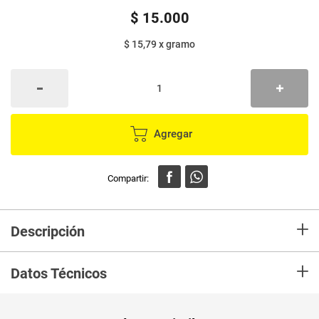
$
15
.
000
$ 15,79
x
gramo
Agregar
+
Descripción
En mercaldas compra Lavaplatos AXION bicarbonato 7en1 2 unds x450 g
+
c/u
Datos Técnicos
Unidad de
un