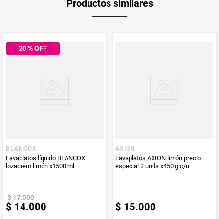
Productos similares
medida
Multiplicador
1
20
% OFF
Peso Neto
900
Producto (kg)
PUM - Unidad
Gramo
de Medida
BLANCOX
AXION
Lavaplatos líquido BLANCOX
Lavaplatos AXION limón precio
lozacrem limón x1500 ml
especial 2 unds x450 g c/u
$
17
.
500
$
14
.
000
$
15
.
000