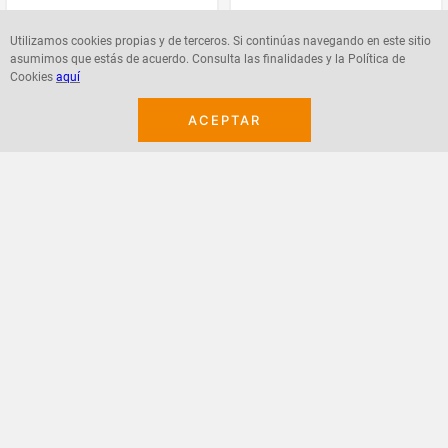
Utilizamos cookies propias y de terceros. Si continúas navegando en este sitio
asumimos que estás de acuerdo. Consulta las finalidades y la Política de
Cookies
aquí
Agregar
Agregar
ACEPTAR
¡Suscribete a nuestro newsletter!
Recibe las ofertas y novedades en tu buzón.
Acepto política de datos, términos y condiciones
Suscribirme